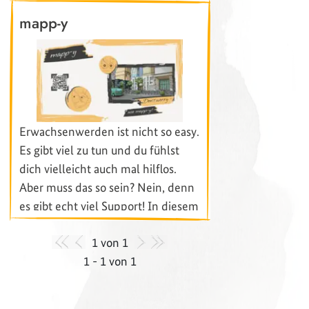
mapp-y
Erwachsenwerden ist nicht so easy.
Es gibt viel zu tun und du fühlst
dich vielleicht auch mal hilflos.
Aber muss das so sein? Nein, denn
es gibt echt viel Support! In diesem
Suchspiel findest du viele Infos
1 von 1
und Anlaufstellen.
1 - 1 von 1
Hinweis
: Das Playlet bringt dir
aktuell noch keine Punkte.