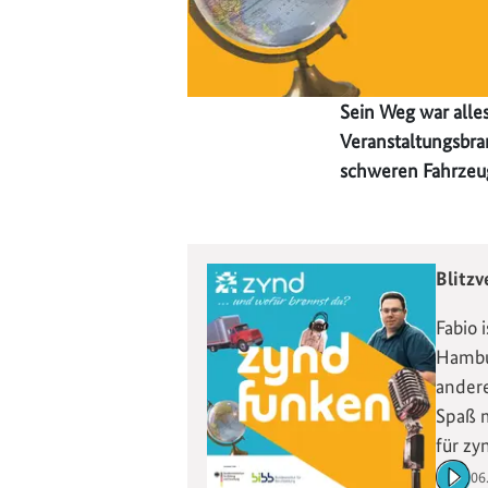
Sein Weg war alle
Veranstaltungsbra
schweren Fahrzeug
Blitzv
Fabio 
Hambur
ander
Spaß m
für zy
06