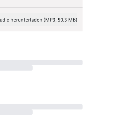
udio herunterladen (MP3, 50.3 MB)
eine Leidenschaft für entdeckt.
den Gästen über ihre Geschichten,
usbildung mit Beeinträchtigung.
 Rolle spielen können, tauchen
freue mich sehr, dass ihr