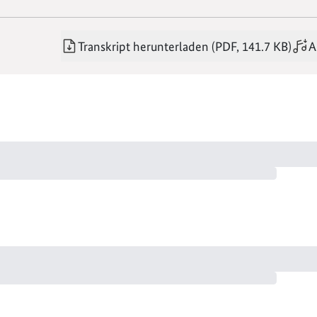
Transkript herunterladen (PDF, 141.7 KB)
A
Das ist wie blitzverliebt. Das war mein Ding. Ich habe da so 
r den Weg zu deinem Traumberuf. Wir sprechen mit spannen
en und geben dir die Antworten. Auslandsaufenthalte. Eine A
re Themen, die beim Übergang in Ausbildung und Beruf eine
lich begrüßen. Zur ersten Folge des Podcast zyndfunken. Ich 