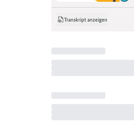
Transkript anzeigen
00:00:00:01 - 00:00:19:03
Fabio:
Ich war hin und weg davon. 
00:00:19:05 - 00:01:12:19
Luca:
zyndfunken. Der Podcast fü
Hochs und Tiefs. Wir stellen Frag
Studienabbrüche. Diese und weite
hier auf.
Und damit darf ich euch ganz herz