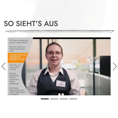
SO SIEHT'S AUS
Slide 1 of 4
Previous
N