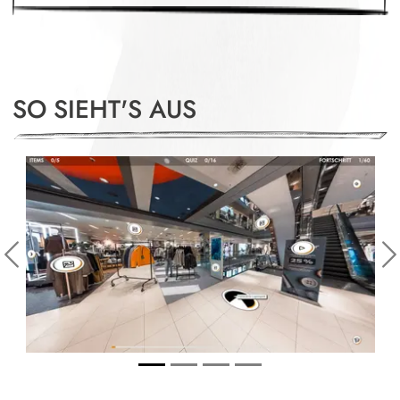
SO SIEHT'S AUS
Slide 1 of 4
Previous
N